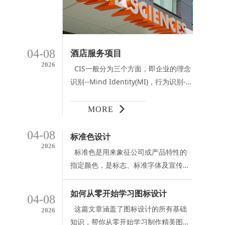
04-08
酒店服务项目
2026
CIS一般分为三个方面，即企业的理念
识别--Mind Identity(MI)，行为识别--
Behavior Identity(BI)和视觉识别--
Visual Identity(VI)。 企业理念，是指
MORE
企业在长期生产经营过程中所形成的企
04-08
业共同认可和遵守的价值准则和文化观
标准色设计
2026
念，以及由企业价值准则和文化观念决
标准色是用来象征公司或产品特性的
定的企业经营方向、经营思想和经营战
指定颜色，是标志、标准字体及宣传媒
略目标。企业行为识别是企业理念的行
体专用的色彩。在企业信息传递的整体
为表现，包括在理念指导下的企业员工
色彩计划中，具有明确的视觉识别效
如何从零开始学习图标设计
04-08
对内和对外的各种行为，以及企业的各
应，因而具有在市场竞争中致胜的感情
这篇文章涵盖了图标设计的所有基础
2026
种生产经营行为。企业视觉识别是企业
魅力。 企业标准色具有科学化、差
知识，帮你从零开始学习制作精美图