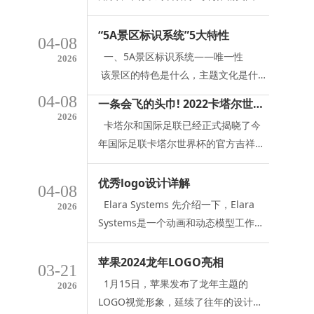
理念的视觉化，通过企业形象广告、标
别化、系统化的特点。因此，进行任何
标。在你开始使用图标之前，你首先需
识、商标、品牌、产品包装、企业内部
设计活动和开发作业，必须根据各种特
要了解图标这个东西到底是什么，它来
“5A景区标识系统”5大特性
环境布局和厂容厂貌等媒体及方式向大
04-08
征，发挥色彩的传达功能。其中最重要
自哪里，它是谁，它要到哪里去。接下
众表现、传达企业理念。CI的核心目的
一、5A景区标识系统——唯一性
2026
的是要制订一套开发作业的程序，以便
来通过一些简短的图标历史介绍，带你
是通过企业行为识别和企业视觉识别传
该景区的特色是什么，主题文化是什
规划活动的顺利进行。
了解图标对于现代世界的重要性，以及
达企业理念，树立企业形象。
么，5A景区标识系统应该牢牢抓住和
04-08
一条会飞的头巾! 2022卡塔尔世界杯吉祥物La’eeb
未来的发展趋势。1. 什么是图标那到
体现景区的主题特色，以此为设计指导
2026
底什么是图标呢？用一句最简单的话来
卡塔尔和国际足联已经正式揭晓了今
理念，实现量身而设的唯一性 二、5A
说，图标就是一个符号，一个代表某个
年国际足联卡塔尔世界杯的官方吉祥物
景区标识系统——美观性 5A景区
对象的符号，一个象征性的符号。图标
——La’eeb。La’eeb是一个阿拉伯语单
标识系统除了功能上的要求，还有一个
可以追溯到1565年，它源于
词，代表着技艺高超的球员。La’eeb是
优秀logo设计详解
非常重要的指标就是标识牌的“美观
04-08
青春永驻的，它来自“吉祥物宇宙”，同
性”，他应该是景观的
Elara Systems 先介绍一下，Elara
2026
时充满了活力。La’eeb鼓励每个人都相
Systems是一个动画和动态模型工作
信自己，“即刻启程”。它将会把足球的
室，也必然要求2D和3D的结合。体现
快乐带给每一个人。
在Logo上，就是大家所看到的效果：
苹果2024龙年LOGO亮相
03-21
柔软弯曲的字体配上3D的字母“e”（即
1月15日，苹果发布了龙年主题的
2026
首字母），很好的创意。
LOGO视觉形象，延续了往年的设计风