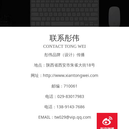
计师巧妙融入中国传统云纹、雷纹与回
纹元素，以富有韵律的线条，勾勒出四
匹骏马齐头并进、拾级而上的生动画
面。将传统美学与时代精神深度融合，
为马年新春注入昂扬气息。“骐骥” 源自
联系彤伟
《楚辞・离骚》“乘骐骥以驰骋兮，来
CONTACT TONG WEI
吾道夫先路”，既是古人对千里马的雅
彤伟品牌（设计）
传播
称，象征开拓进取的精神； 又音同“奇
迹”，传递出创造奇迹的决心和一往无
地点：陕西省西安市朱雀大街18号
前的信心，也饱含对新时代新征程满怀
网址：http://www.xiantongwei.com
期冀的美好愿景。
邮编：710061
电话：029-83017983
电话：138-9143-7686
EMAIL：tw029@vip.qq.com