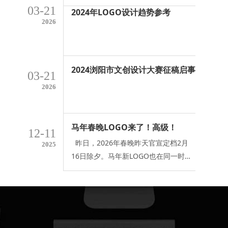
格，将生肖巧妙融入苹果LOGO中，展
03-21
2024年LOGO设计趋势参考
现了生肖龙的威武和霸气。根据官方解
2026
释，2024龙年主题形象是一条白色线
条勾勒的中国巨龙，飞翔于金色的背景
之上。盘旋的龙身由一长排Mac笔记本
2024浏阳市文创设计大赛征稿启事
电脑、iPad和iPhone组成，尾部由
03-21
AirPods组成。飘浮于空中的巨龙，四
2026
周环绕着祥云、绽放的烟花和闪烁的星
星，充满龙年吉祥喜庆的气氛。回顾以
往新年主
马年春晚LOGO来了！高级！
12-11
昨日，2026年春晚昨天官宣定档2月
2025
16日除夕。马年新LOGO也在同一时间
亮相，瞬间冲上热搜。中央广播电视总
台正式发布《2026 年春节联欢晚会》
的主题与主标识。创意灵感源自 “骐骥
驰骋” 主题提炼出的 “四马齐驱” 意象。
以“骐骥驰骋 势不可挡”为核心主题。设