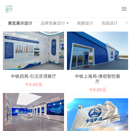
展览展示设计
品牌形象设计
画册设计
包装设计
导
中铁四局-引汉济渭展厅
中铁上海局-潍宿智控展
厅
￥0.00元
￥0.00元