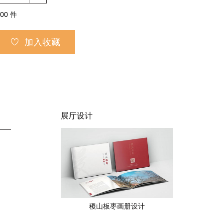
00
件
加入收藏
展厅设计
稷山板枣画册设计