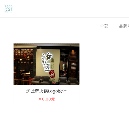
全部
品牌
沪匠蟹火锅logo设计
￥0.00元