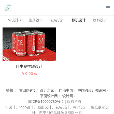
管
VI设计
画册设计
包装设计
标识设计
物料设计
红牛易拉罐设计
￥0.00元
链接：
古田路9号
/
设计之家
/
红动中国
/
中国VI设计知识网
/
平面设计网
/
设计网
/
陕ICP备10000780号-2
｜
版权所有
VI设计、
logo设计、画册设计、包装设计、标识设计、展览展示设
计、西安彤伟品牌传播有限公司