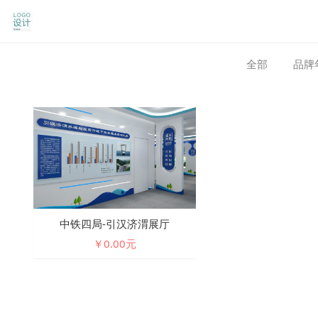
全部
品牌
中铁四局-引汉济渭展厅
￥0.00元