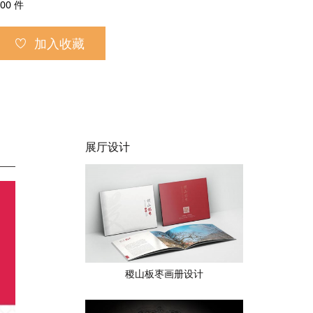
00
件
加入收藏
展厅设计
稷山板枣画册设计