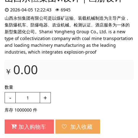
2026-04-05 12:22:43
6945
山西永恒集团有限公司是以煤矿运输、装载机械制造为主导产业，
集防爆机车、防爆电器、农业机械、检测认证、酒店服务为一体的
新型集团化公司。Shanxi Yongheng Group Co., Ltd. is a new
type of collectivization company with coal mine transportation
and loading machinery manufacturing as the leading
industries, which integrates explosion-proof
0.00
￥
数量
-
+
库存
1000000
件
加入购物车
加入收藏