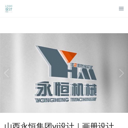
山西永恒集团vi设计｜画册设计