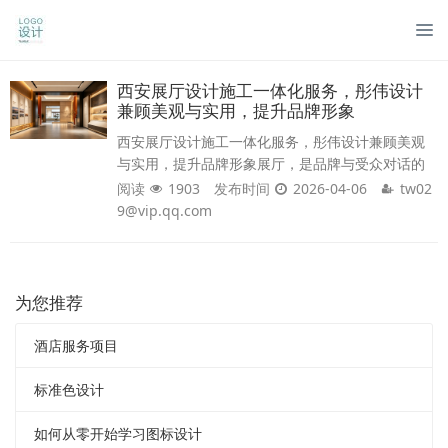
西安展厅设计施工一体化服务，彤伟设计
兼顾美观与实用，提升品牌形象
西安展厅设计施工一体化服务，彤伟设计兼顾美观
与实用，提升品牌形象展厅，是品牌与受众对话的
核心窗口，是企业文化、产品实力与核心价值的集
阅读
1903
发布时间
2026-04-06
tw02
中呈现载体。在西安这片文化厚重、商业蓬勃的土
9@vip.qq.com
地上，政企展厅、企业品牌馆、文旅展厅、商业展
厅等需求持续攀升，而“设计与施工脱节、效果与落
地不符、美观与实用失衡”，成为多数企业打造展厅
时的核心痛点。彤伟设计深耕西安本土10年，聚焦
为您推荐
展厅设计施工一体化服务，打破设计与施工的固
酒店服务项目
标准色设计
如何从零开始学习图标设计