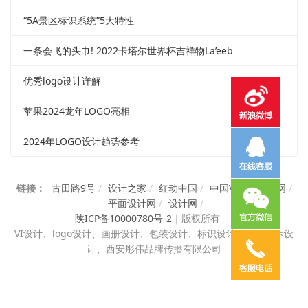
“5A景区标识系统”5大特性
一条会飞的头巾! 2022卡塔尔世界杯吉祥物La’eeb
优秀logo设计详解
苹果2024龙年LOGO亮相
2024年LOGO设计趋势参考
链接：
古田路9号
/
设计之家
/
红动中国
/
中国VI设计知识网
/
平面设计网
/
设计网
/
陕ICP备10000780号-2
｜
版权所有
VI设计、
logo设计、画册设计、包装设计、标识设计、展览展示设
计、西安彤伟品牌传播有限公司
电话咨询
邮件咨询
在线地图
QQ客服