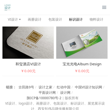
管
VI设计
画册设计
包装设计
标识设计
物料设计
和玺酒店VI设计
宝光光电Album Design
￥0.00元
￥0.00元
链接：
古田路9号
/
设计之家
/
红动中国
/
中国VI设计知识网
/
平面设计网
/
设计网
/
陕ICP备10000780号-2
｜
版权所有
VI设计、
logo设计、画册设计、包装设计、标识设计、展览展示设
计、西安彤伟品牌传播有限公司