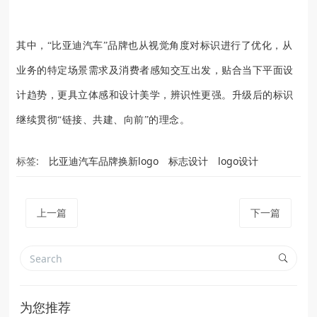
其中，“比亚迪汽车”品牌也从视觉角度对标识进行了优化，从
业务的特定场景需求及消费者感知交互出发，贴合当下平面设
计趋势，更具立体感和设计美学，辨识性更强。升级后的标识
继续贯彻“链接、共建、向前”的理念。
标签:
比亚迪汽车品牌换新logo
标志设计
logo设计
上一篇
下一篇
为您推荐